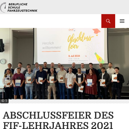
Zum
Inhalt
springen
Suchen
PRIMÄR
MENÜ
© 1
ABSCHLUSSFEIER DES
FIF-LEHRJAHRES 2021