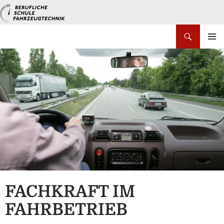
Zum
Inhalt
springen
Suchen
PRIMÄR
MENÜ
FACHKRAFT IM
FAHRBETRIEB