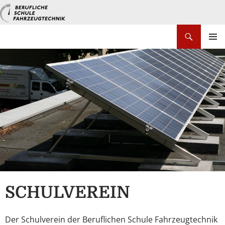
Zum
Inhalt
springen
Suchen
PRIMÄR
MENÜ
SCHULVEREIN
Der Schulverein der Beruflichen Schule Fahrzeugtechnik