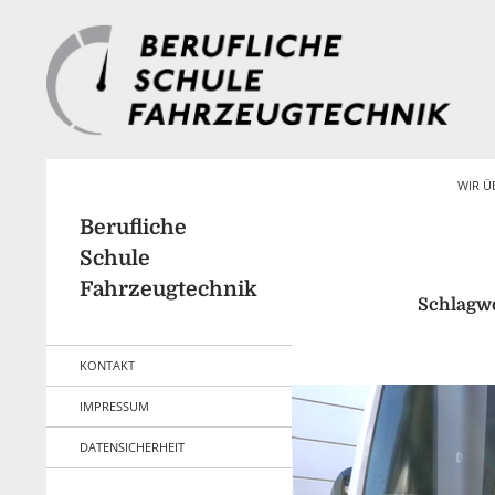
Zum
Inhalt
springen
Suchen
WIR Ü
Berufliche
Schule
Fahrzeugtechnik
Schlagwo
KONTAKT
IMPRESSUM
DATENSICHERHEIT