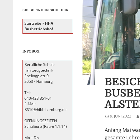
SIE BEFINDEN SICH HIER:
Startseite
»
HHA
Busbetriebshof
INFOBOX
Berufliche Schule
Fahrzeugtechnik
Ebelingplatz 9
BESIC
20537 Hamburg
BUSBE
Tel:
040/428 851-01
ALST
E-Mail:
BS16@hibb.hamburg.de
9. JUNI 2022
ÖFFNUNGSZEITEN
Schulbüro (Raum 1.1.14)
Anfang Mai wa
gesamte Lehre
Mo – Do