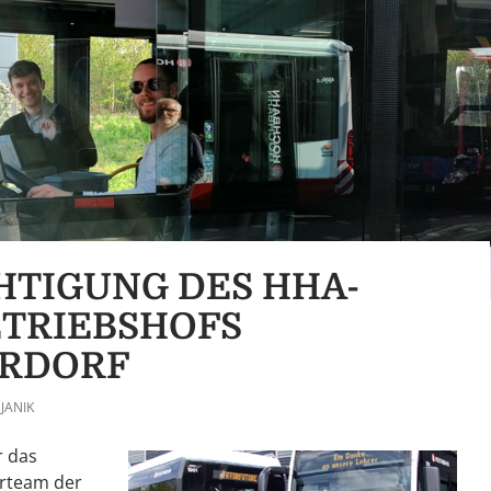
HTIGUNG DES HHA-
TRIEBSHOFS
ERDORF
JANIK
r das
rteam der