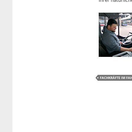
ihrer natürli
FACHKRÄFTE IM FA