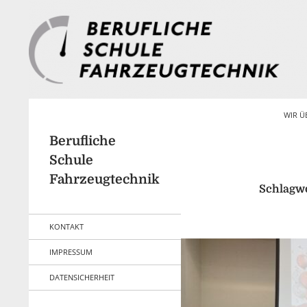
Zum
Inhalt
springen
Suchen
WIR Ü
Berufliche
Schule
Fahrzeugtechnik
Schlagwo
KONTAKT
IMPRESSUM
DATENSICHERHEIT