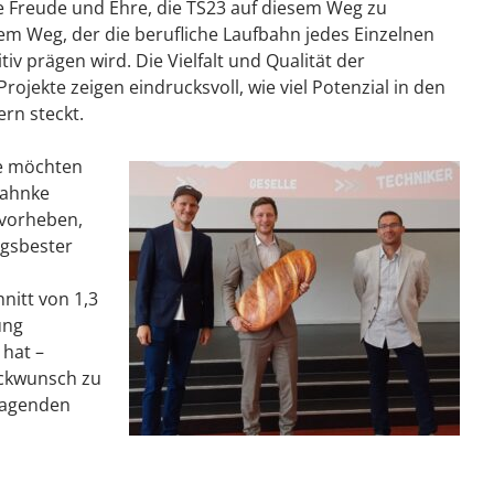
e Freude und Ehre, die TS23 auf diesem Weg zu
nem Weg, der die berufliche Laufbahn jedes Einzelnen
tiv prägen wird. Die Vielfalt und Qualität der
ojekte zeigen eindrucksvoll, wie viel Potenzial in den
rn steckt.
le möchten
Jahnke
vorheben,
ngsbester
nitt von 1,3
ung
hat –
ückwunsch zu
ragenden