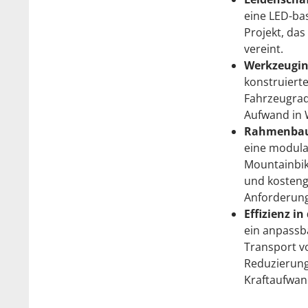
eine LED-ba
Projekt, das
vereint.
Werkzeugin
konstruiert
Fahrzeugradl
Aufwand in 
Rahmenbau
eine modula
Mountainbike
und kosteng
Anforderung
Effizienz in
ein anpass
Transport v
Reduzierung
Kraftaufwand