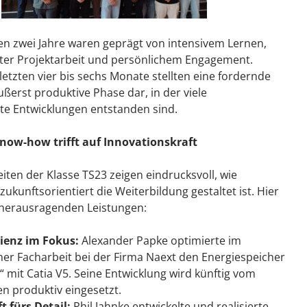
n zwei Jahre waren geprägt von intensivem Lernen,
rter Projektarbeit und persönlichem Engagement.
letzten vier bis sechs Monate stellten eine fordernde
ußerst produktive Phase dar, in der viele
e Entwicklungen entstanden sind.
now-how trifft auf Innovationskraft
iten der Klasse TS23 zeigen eindrucksvoll, wie
ukunftsorientiert die Weiterbildung gestaltet ist. Hier
 herausragenden Leistungen:
zienz im Fokus:
Alexander Papke optimierte im
er Facharbeit bei der Firma Naext den Energiespeicher
 mit Catia V5. Seine Entwicklung wird künftig vom
 produktiv eingesetzt.
t fürs Detail:
Phil Jahnke entwickelte und realisierte