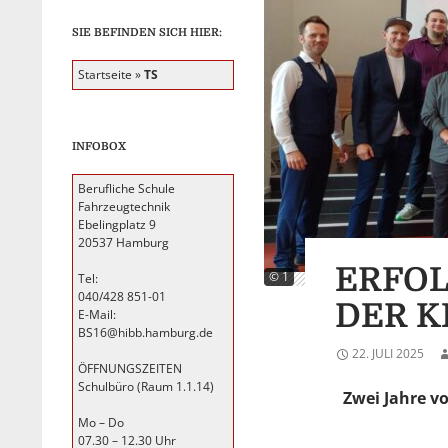
SIE BEFINDEN SICH HIER:
Startseite
»
TS
INFOBOX
Berufliche Schule
Fahrzeugtechnik
Ebelingplatz 9
20537 Hamburg
ERFOL
© 1
Tel:
040/428 851-01
DER K
E-Mail:
BS16@hibb.hamburg.de
22. JULI 2025
ÖFFNUNGSZEITEN
Schulbüro (Raum 1.1.14)
Zwei Jahre v
Mo – Do
07.30 – 12.30 Uhr