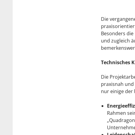
Die vergangene
praxisorientie
Besonders die 
und zugleich ä
bemerkenswert
Technisches K
Die Projektarbe
praxisnah und z
nur einige der
Energieeffi
Rahmen sein
„Quadragon“
Unternehmen
Leidenschaf