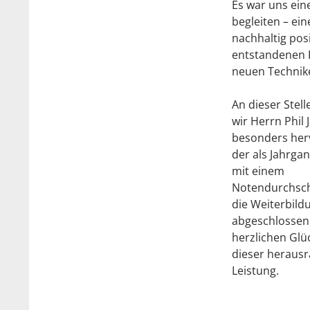
Es war uns ein
begleiten – ei
nachhaltig posi
entstandenen Pr
neuen Technike
An dieser Stel
wir Herrn Phil 
besonders her
der als Jahrga
mit einem
Notendurchsch
die Weiterbild
abgeschlossen 
herzlichen Gl
dieser heraus
Leistung.