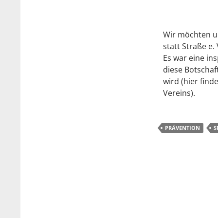
Wir möchten u
statt Straße e.
Es war eine ins
diese Botscha
wird (hier find
Vereins).
PRÄVENTION
S