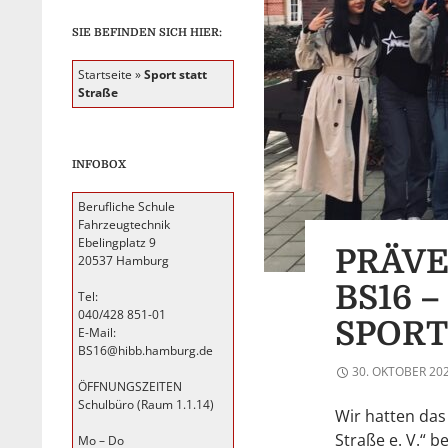
SIE BEFINDEN SICH HIER:
Startseite
»
Sport statt
Straße
INFOBOX
Berufliche Schule
Fahrzeugtechnik
Ebelingplatz 9
PRÄVE
20537 Hamburg
BS16 
Tel:
040/428 851-01
SPORT
E-Mail:
BS16@hibb.hamburg.de
30. OKTOBER 20
ÖFFNUNGSZEITEN
Schulbüro (Raum 1.1.14)
Wir hatten das
Straße e. V.“ 
Mo – Do