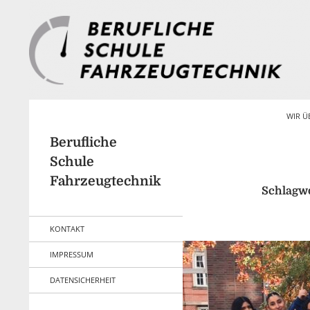
Zum
Inhalt
springen
Suchen
WIR Ü
Berufliche
Schule
Fahrzeugtechnik
Schlagwo
KONTAKT
IMPRESSUM
DATENSICHERHEIT