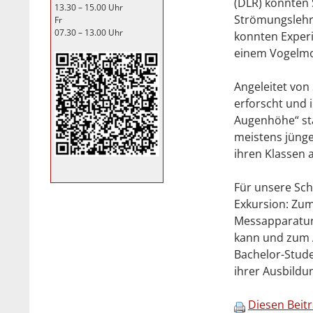
(DLR) konnten 
13.30 – 15.00 Uhr
Strömungslehre
Fr
07.30 – 13.00 Uhr
konnten Exper
einem Vogelmod
Angeleitet vo
erforscht und 
Augenhöhe“ sta
meistens jünge
ihren Klassen a
Für unsere Sch
Exkursion: Zum
Messapparature
kann und zum 
Bachelor-Stude
ihrer Ausbildu
Diesen Beit