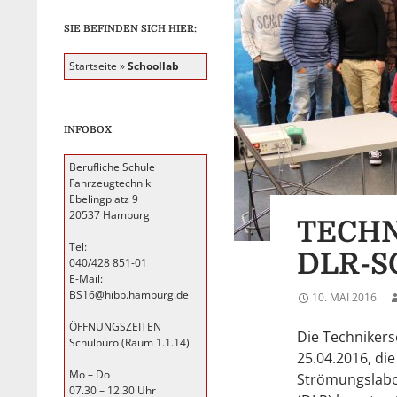
SIE BEFINDEN SICH HIER:
Startseite
»
Schoollab
INFOBOX
Berufliche Schule
Fahrzeugtechnik
Ebelingplatz 9
20537 Hamburg
TECHN
Tel:
DLR-
040/428 851-01
E-Mail:
BS16@hibb.hamburg.de
10. MAI 2016
ÖFFNUNGSZEITEN
Die Technikers
Schulbüro (Raum 1.1.14)
25.04.2016, di
Mo – Do
Strömungslabo
07.30 – 12.30 Uhr