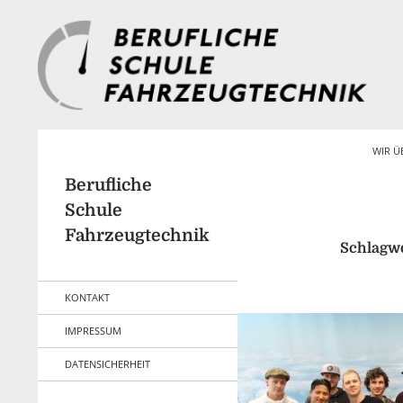
Zum
Inhalt
springen
Suchen
WIR Ü
Berufliche
Schule
Fahrzeugtechnik
Schlagwo
KONTAKT
IMPRESSUM
DATENSICHERHEIT