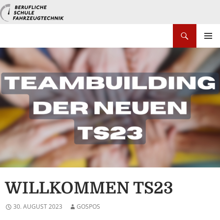
Zum
Inhalt
springen
Suchen
PRIMÄR
MENÜ
WILLKOMMEN TS23
30. AUGUST 2023
GOSPOS