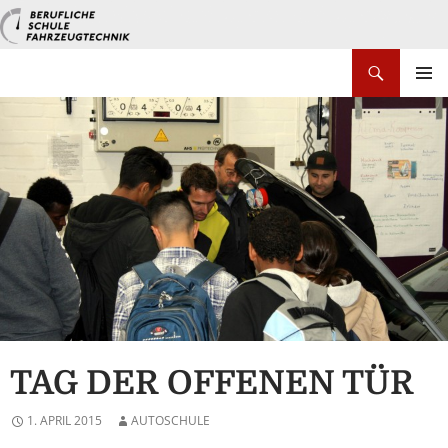
Zum
Inhalt
springen
Suchen
PRIMÄR
MENÜ
TAG DER OFFENEN TÜR
1. APRIL 2015
AUTOSCHULE