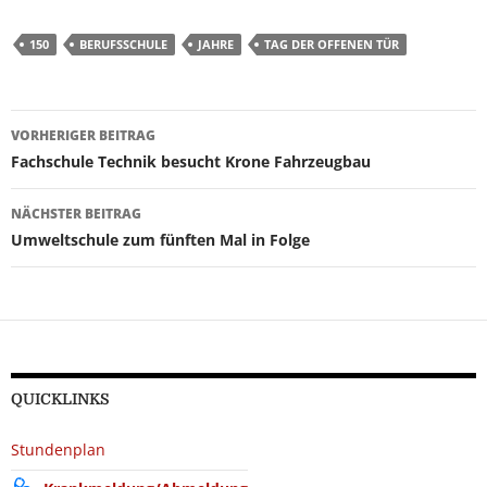
150
BERUFSSCHULE
JAHRE
TAG DER OFFENEN TÜR
Beitragsnavigation
VORHERIGER BEITRAG
Fachschule Technik besucht Krone Fahrzeugbau
NÄCHSTER BEITRAG
Umweltschule zum fünften Mal in Folge
QUICKLINKS
Stundenplan